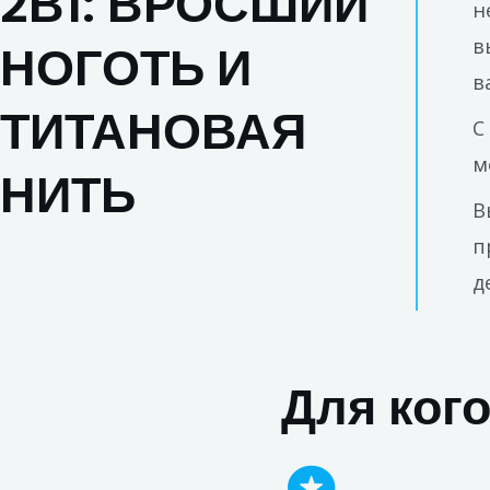
2В1: ВРОСШИЙ
н
в
НОГОТЬ И
в
ТИТАНОВАЯ
С
м
НИТЬ
В
п
д
Для кого