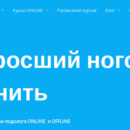
Курсы ONLINE
Расписание курсов
Блог
вросший ног
нить
ча-подолога
ONLINE и OFFLINE