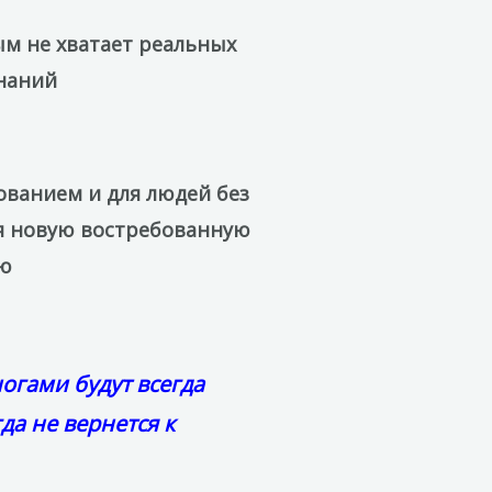
м не хватает реальных
наний
ованием и для людей без
бя новую востребованную
ю
огами будут всегда
да не вернется к