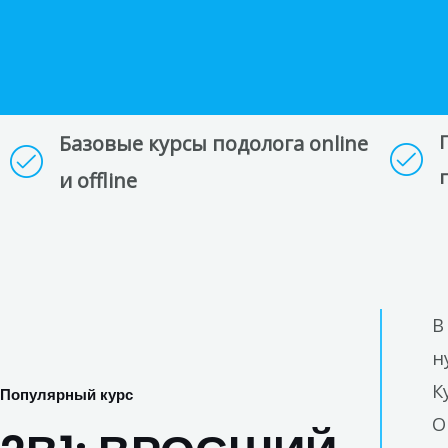
Базовые курсы подолога online
и offline
В
н
К
Популярный курс
О