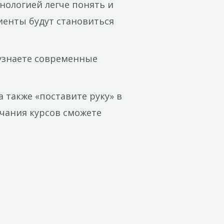
инологией легче понять и
иенты будут становиться
 узнаете современные
а также «поставите руку» в
нчания курсов сможете