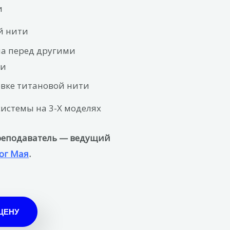
и
й нити
а перед другими
ми
овке титановой нити
истемы на 3-Х моделях
Преподаватель — ведущий
ог Мая
.
ЦЕНУ