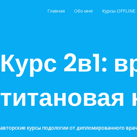
Перейти
Главная
Обо мне
Курсы OFFLINE
к
содержимому
Курс 2в1: 
титановая 
авторские курсы подологии от дипломированного вра