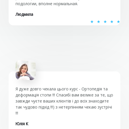
подологии, вполне нормальная.
Людмила
О
★
★
★
★
★
ц
е
н
к
а
5
и
з
5
Я дуже довго чекала цього курс - Ортопедія та
деформація стопи !!! Спасибі вам велике за те, що
завжди чуєте ваших клієнтів і до всіх знаходите
так чудово підхід !!!) з нетерпінням чекаю зустрічі
!!!
Юлія К