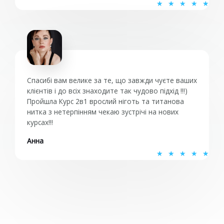
О
★
★
★
★
★
ц
е
н
к
а
5
Спасибі вам велике за те, що завжди чуєте ваших
и
клієнтів і до всіх знаходите так чудово підхід !!!)
Пройшла Курс 2в1 врослий ніготь та титанова
з
нитка з нетерпінням чекаю зустрічі на нових
5
курсах!!!
Анна
О
★
★
★
★
★
ц
е
н
к
а