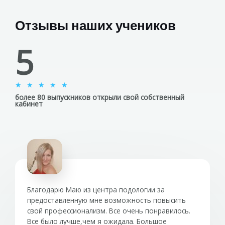
Отзывы наших учеников
5
О
★
★
★
★
★
более 80 выпускников открыли свой собственный
ц
кабинет
е
н
к
а
5
и
з
Благодарю Маю из центра подологии за
5
предоставленную мне возможность повысить
свой профессионализм. Все очень понравилось.
Все было лучше,чем я ожидала. Большое