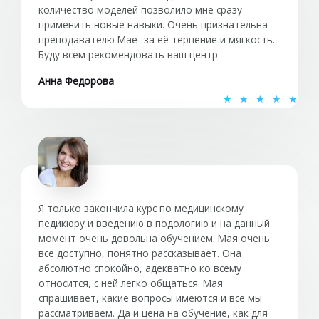
количество моделей позволило мне сразу
применить новые навыки. Очень признательна
преподавателю Мае -за её терпение и мягкость.
Буду всем рекомендовать ваш центр.
Анна Федорова
О
★
★
★
★
★
ц
е
н
к
а
5
Я только закончила курс по медицинскому
и
педикюру и введению в подологию и на данный
момент очень довольна обучением. Мая очень
з
все доступно, понятно рассказывает. Она
5
абсолютно спокойно, адекватно ко всему
относится, с ней легко общаться. Мая
спрашивает, какие вопросы имеются и все мы
рассматриваем. Да и цена на обучение, как для