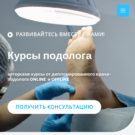
Перейти
MAI
к
MEN
содержимому
РАЗВИВАЙТЕСЬ ВМЕСТЕ С НАМИ!
Курсы подолога
авторские курсы от дипломированного врача-
подолога
ONLINE и OFFLINE
ПОЛУЧИТЬ КОНСУЛЬТАЦИЮ