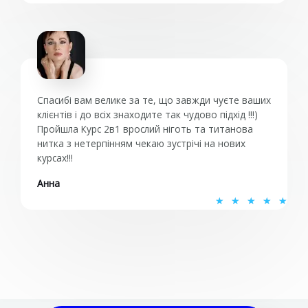
ц
е
н
к
а
5
Спасибі вам велике за те, що завжди чуєте ваших
и
клієнтів і до всіх знаходите так чудово підхід !!!)
Пройшла Курс 2в1 врослий ніготь та титанова
з
нитка з нетерпінням чекаю зустрічі на нових
5
курсах!!!
Анна
О
★
★
★
★
★
ц
е
н
к
а
5