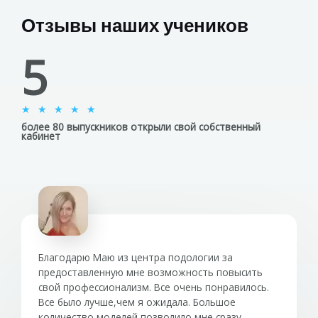
Отзывы наших учеников
5
О
★
★
★
★
★
более 80 выпускников открыли свой собственный
ц
кабинет
е
н
к
а
5
и
з
Благодарю Маю из центра подологии за
5
предоставленную мне возможность повысить
свой профессионализм. Все очень понравилось.
Все было лучше,чем я ожидала. Большое
количество моделей позволило мне сразу