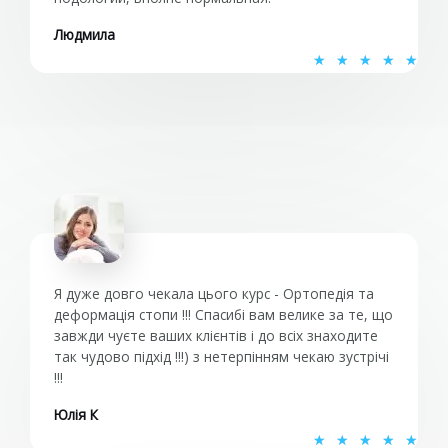
Людмила
О
★
★
★
★
★
ц
е
н
к
а
5
и
з
5
Я дуже довго чекала цього курс - Ортопедія та
деформація стопи !!! Спасибі вам велике за те, що
завжди чуєте ваших клієнтів і до всіх знаходите
так чудово підхід !!!) з нетерпінням чекаю зустрічі
!!!
Юлія К
О
★
★
★
★
★