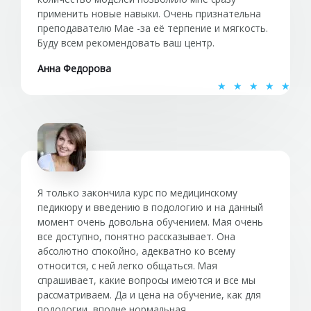
применить новые навыки. Очень признательна
преподавателю Мае -за её терпение и мягкость.
Буду всем рекомендовать ваш центр.
Анна Федорова
О
★
★
★
★
★
ц
е
н
к
а
5
Я только закончила курс по медицинскому
и
педикюру и введению в подологию и на данный
момент очень довольна обучением. Мая очень
з
все доступно, понятно рассказывает. Она
5
абсолютно спокойно, адекватно ко всему
относится, с ней легко общаться. Мая
спрашивает, какие вопросы имеются и все мы
рассматриваем. Да и цена на обучение, как для
подологии, вполне нормальная.