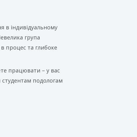
ня в індивідуальному
Невелика група
 в процес та глибоке
чете працювати – у вас
ти студентам подологам