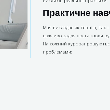
викликів реальної практики.
Практичне нав
Мая викладає як теорію, так і
важливо задля постановки рук
На кожний курс запрошуютьс
проблемами: