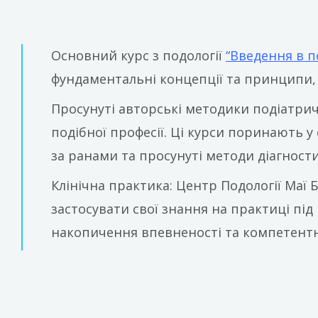
Основний курс з подології
“Введення в п
фундаментальні концепції та принципи, н
Просунуті авторські методики подіатричн
подібної професії. Ці курси поринають у 
за ранами та просунуті методи діагност
Клінічна практика: Центр Подології Маї
застосувати свої знання на практиці пі
накопичення впевненості та компетентно