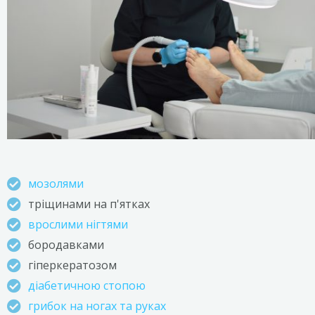
мозолями
тріщинами на п'ятках
врослими нігтями
бородавками
гіперкератозом
діабетичною стопою
грибок на ногах та руках