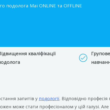
го подолога Маї ONLINE та OFFLINE
Підвищення кваліфікації
Групове
подолога
навчанн
остання запитів у
подології
. Відповідно професія 
жен може стати професіоналом у цій галузі. Ал