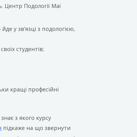
. Центр Подології Маї
де у зв’язці з подологією,
своїх студентів;
ьки кращі професійні
знає з якого курсу
я
підкаже на що звернути