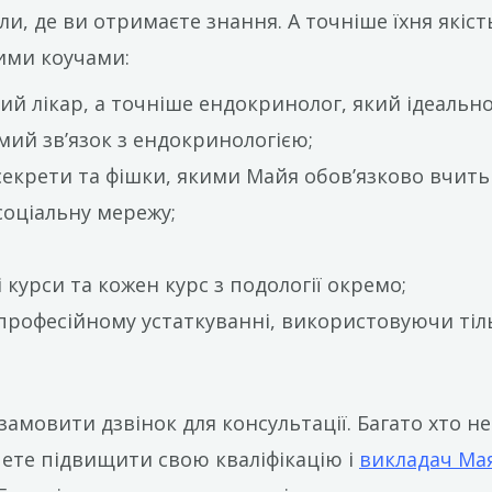
, де ви отримаєте знання. А точніше їхня якість
ими коучами:
 лікар, а точніше ендокринолог, який ідеально й
мий зв’язок з ендокринологією;
секрети та фішки, якими Майя обов’язково вчить 
соціальну мережу;
 курси та кожен курс з подології окремо;
професійному устаткуванні, використовуючи тіл
амовити дзвінок для консультації. Багато хто не 
чете підвищити свою кваліфікацію і
викладач Ма