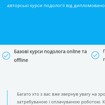
авторські курси подології від дипломовано
Базові курси подолога online та
offline
Багато хто з вас вже звернув увагу на зр
затребуваною і оплачуваною роботою. Ко