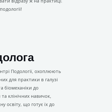
вати відразу ж на практиці.
подології!
долога
ентрі Подології, охоплюють
их для практики в галузі
та біомеханіки до
 та клінічних навичок,
у освіту, що готує їх до