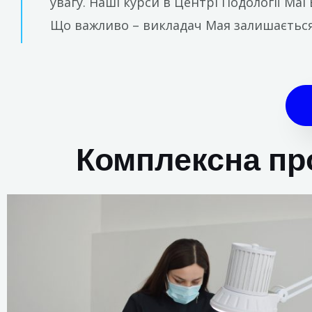
увагу. Наші курси в Центрі Подології Маі
Що важливо – викладач Мая залишається з
Комплексна пр