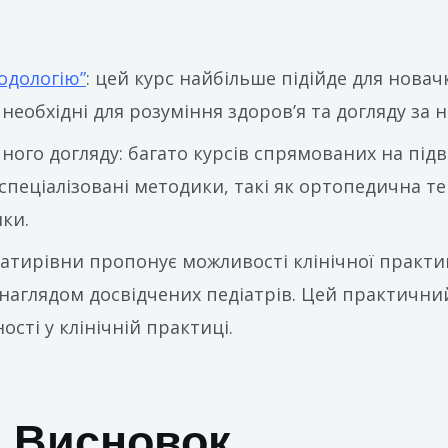
одологію”
: цей курс найбільше підійде для новач
еобхідні для розуміння здоров’я та догляду за 
ого догляду: багато курсів спрямованих на підв
спеціалізовані методики, такі як ортопедична тера
ики.
 Батирівни пропонує можливості клінічної практи
д наглядом досвідчених педіатрів. Цей практични
сті у клінічній практиці.
Висновок