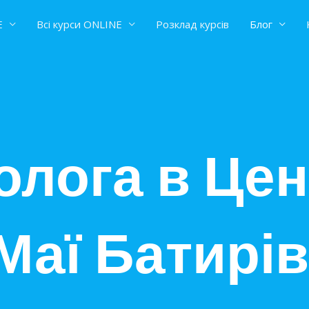
E
Всі курси ONLINE
Розклад курсів
Блог
олога в Цен
 Маї Батирі