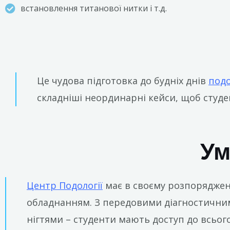
встановлення титанової нитки і т.д.
Це чудова підготовка до будніх днів
подо
складніші неординарні кейси, щоб студен
Ум
Центр Подології
має в своєму розпорядженн
обладнанням. З передовими діагностичним
нігтями – студенти мають доступ до всьог