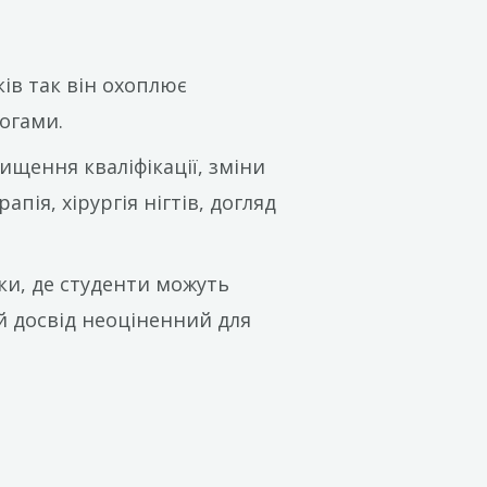
ків так він охоплює
ногами.
ищення кваліфікації, зміни
пія, хірургія нігтів, догляд
ки, де студенти можуть
й досвід неоціненний для