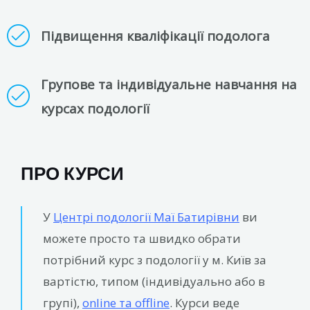
Підвищення кваліфікації подолога
Групове та індивідуальне навчання на
курсах подології
ПРО КУРСИ
У
Центрі подології Маї Батирівни
ви
можете просто та швидко обрати
потрібний курс з подології у м. Київ за
вартістю, типом (індивідуально або в
групі),
online та offline
. Курси веде