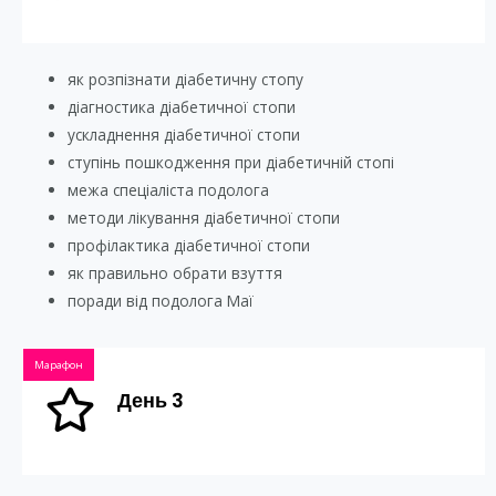
як розпізнати діабетичну стопу
діагностика діабетичної стопи
ускладнення діабетичної стопи
ступінь пошкодження при діабетичній стопі
межа спеціаліста подолога
методи лікування діабетичної стопи
профілактика діабетичної стопи
як правильно обрати взуття
поради від подолога Маї
Марафон
День 3