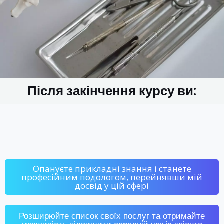
Після закінчення курсу ви:
Опануєте прикладні знання і станете
професійним подологом, перейнявши мій
досвід у цій сфері
Розширюйте список своїх послуг та отримайте