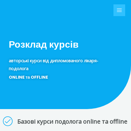
Перейти
MAI
до
MEN
вмісту
Розклад курсів
авторські курси від дипломованого лікаря-
подолога
ONLINE та OFFLINE
Базові курси подолога online та offline