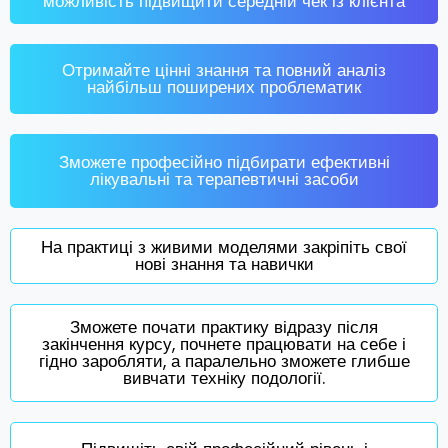
можливість підвищити середній чек із клієнта
Отримайте цінні знання та повний аналіз
найбільш поширених проблематик
Зможете професійно підбирати ефективні
лікувальні та терапевтичні засоби
На практиці з живими моделями закріпіть свої
нові знання та навички
Зможете почати практику відразу після
закінчення курсу, почнете працювати на себе і
гідно заробляти, а паралельно зможете глибше
вивчати техніку подології.