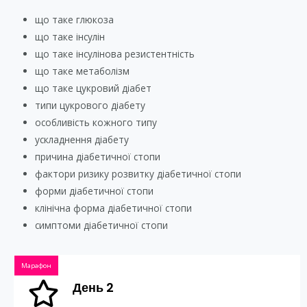
що таке глюкоза
що таке інсулін
що таке інсулінова резистентність
що таке метаболізм
що таке цукровий діабет
типи цукрового діабету
особливість кожного типу
ускладнення діабету
причина діабетичної стопи
фактори ризику розвитку діабетичної стопи
форми діабетичної стопи
клінічна форма діабетичної стопи
симптоми діабетичної стопи
Марафон
День 2