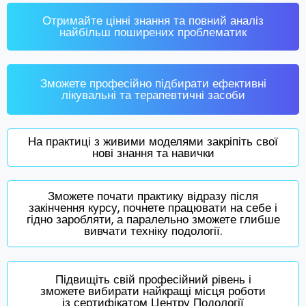
Отримайте цінні знання та повний аналіз
найбільш поширених проблематик
Зможете професійно підбирати ефективні
лікувальні та терапевтичні засоби
На практиці з живими моделями закріпіть свої
нові знання та навички
Зможете почати практику відразу після
закінчення курсу, почнете працювати на себе і
гідно заробляти, а паралельно зможете глибше
вивчати техніку подології.
Підвищіть свій професійний рівень і
зможете вибирати найкращі місця роботи
із сертифікатом Центру Подології