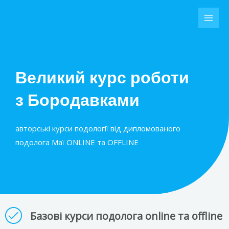
Перейти
MAI
до
MEN
вмісту
Великий курс роботи
з Бородавками
авторські курси подології від дипломованого
подолога Маї ONLINE та OFFLINE
Базові курси подолога online та offline