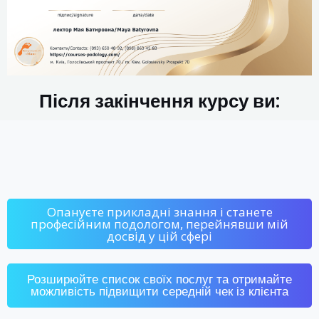
Після закінчення курсу ви:
Опануєте прикладні знання і станете
професійним подологом, перейнявши мій
досвід у цій сфері
Розширюйте список своїх послуг та отримайте
можливість підвищити середній чек із клієнта